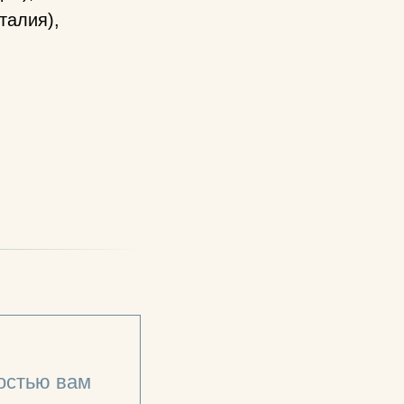
талия),
достью вам