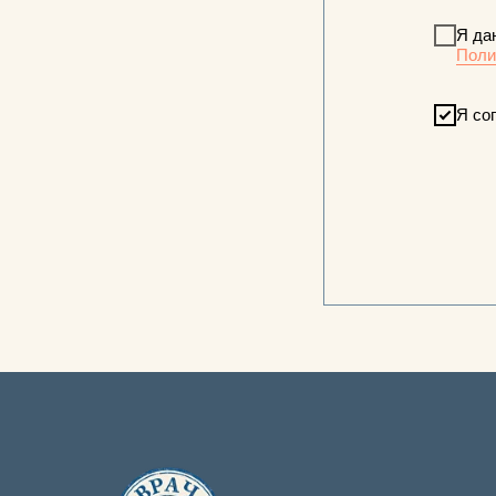
Я да
Поли
Я со