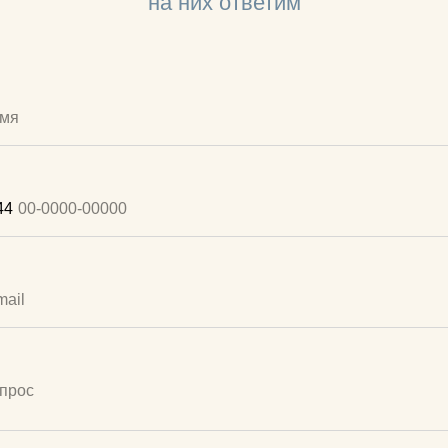
на них ответим
44