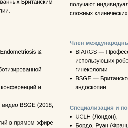
ованных Британским
получают индивидуал
пии.
сложных клинических
Член международны
Endometriosis &
BIARGS — Професс
использующих робо
ботизированной
гинекологии
BSGE — Британское
 конференций и
эндоскопии
х видео BSGE (2018,
Специализация и п
UCLH (Лондон),
гий в прямом эфире
Бордо, Руан (Франц