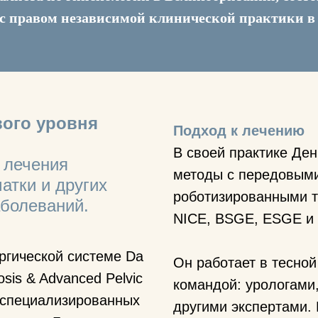
 с правом независимой клинической практики в
вого уровня
Подход к лечению
В своей практике Де
 лечения
методы с передовым
атки и других
роботизированными т
болеваний.
NICE, BSGE, ESGE и
ргической системe Da
Он работает в тесной
osis & Advanced Pelvic
командой: урологами
х специализированных
другими экспертами.