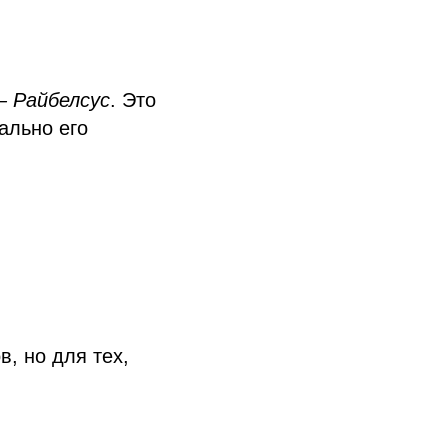
 Райбелсус
. Это
ально его
в, но для тех,