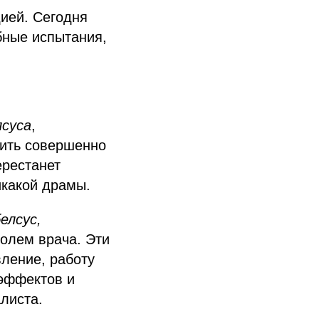
дией. Сегодня
бные испытания,
лсуса
,
жить совершенно
ерестанет
икакой драмы.
елсус,
олем врача. Эти
вление, работу
 эффектов и
листа.