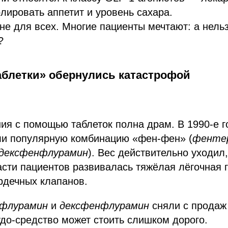
лировать аппетит и уровень сахара.
не для всех. Многие пациенты мечтают: а нель
?
таблетки» обернулись катастрофой
ия с помощью таблеток полна драм. В 1990-е 
и популярную комбинацию «фен-фен» (
фенте
 дексфенфлурамин
). Вес действительно уходил,
асти пациентов развивалась тяжёлая лёгочная 
рдечных клапанов.
флурамин
и
дексфенфлурамин
сняли с продаж 
удо-средство может стоить слишком дорого.