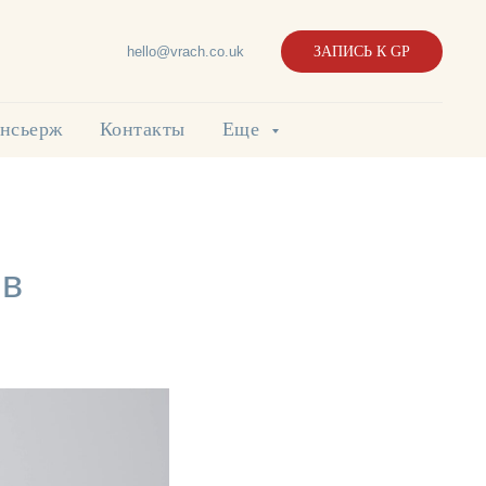
hello@vrach.co.uk
ЗАПИСЬ К GP
нсьерж
Контакты
Еще
 в