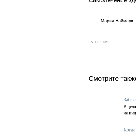
Самолечение зд
Мария Наймарк
05.10.2025
Смотрите такж
Забас
В цело
не инд
Когда