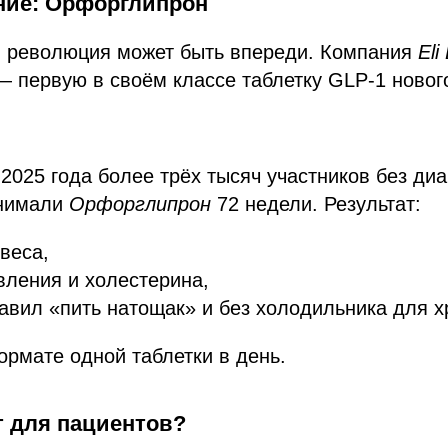
ние: Орфорглипрон
я революция может быть впереди. Компания
Eli 
 первую в своём классе таблетку GLP-1 нового
2025 года более трёх тысяч участников без диа
инимали
Орфорглипрон
72 недели. Результат:
веса,
ления и холестерина,
равил «пить натощак» и без холодильника для х
ормате одной таблетки в день.
т для пациентов?