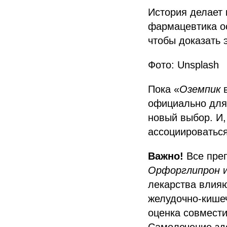
История делает 
фармацевтика о
чтобы доказать 
Фото: Unsplash
Пока «
Оземпик
в
официально для 
новый выбор. И,
ассоциироваться
Важно!
Все преп
Орфорглипрон
и
лекарства влияю
желудочно-кишеч
оценка совмести