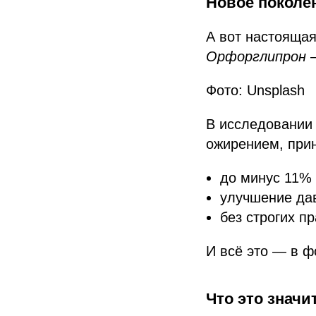
Новое поколе
А вот настояща
Орфорглипрон
—
Фото: Unsplash
В исследовании 
ожирением, пр
до минус 11% 
улучшение дав
без строгих п
И всё это — в ф
Что это значи