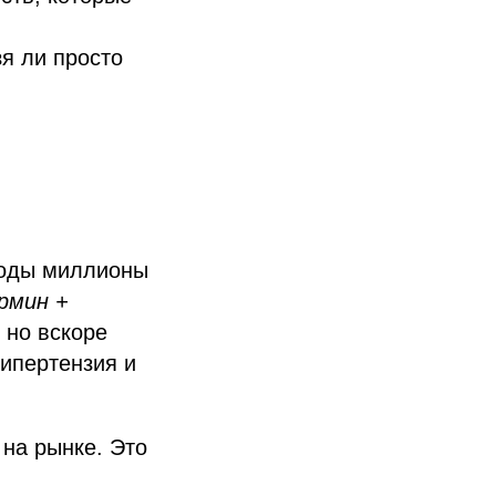
зя ли просто
годы миллионы
рмин +
 но вскоре
гипертензия и
на рынке. Это