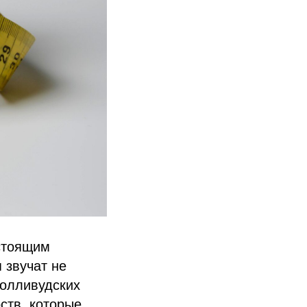
стоящим
 звучат не
 голливудских
ств, которые