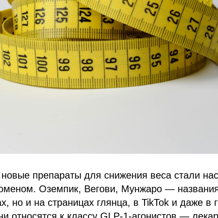
 новые препараты для снижения веса стали на
оменом. Оземпик, Вегови, Мунжаро — названия
х, но и на страницах глянца, в TikTok и даже в
ни относятся к классу GLP-1-агонистов — лекар