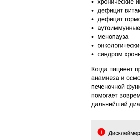
хронические 
дефицит вита
дефицит горм
аутоиммунные
менопауза
онкологически
синдром хрони
Когда пациент п
анамнеза и осмо
печеночной функ
помогает воврем
дальнейший диа
Дисклейме