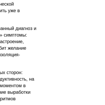
ческой
ить уже в
анный диагноз и
е» симптомы:
настроение,
убит желание
изоляция-
ых сторон:
дуктивность, на
 моментом в
ние выработки
 ритмов