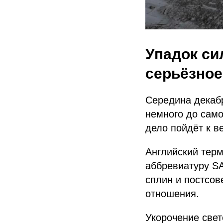
Упадок си
серьёзное
Середина декабр
немного до самог
дело пойдёт к в
Английский терм
аббревиатуру SA
сплин и постсов
отношения.
Укорочение свето