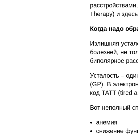
расстройствами,
Therapy) и здес
Когда надо обр
Излишняя устало
болезней, не то
биполярное расс
Усталость – оди
(GP). В электро
код TATT (tired al
Вот неполный сп
анемия
снижение фун