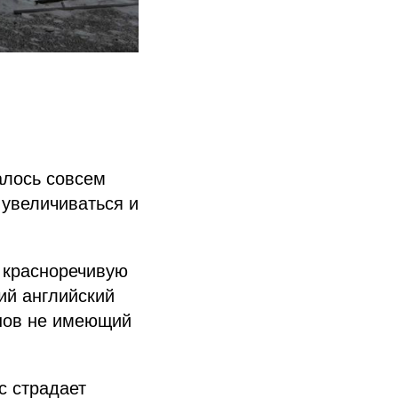
алось совсем
т увеличиваться и
в красноречивую
ий английский
инов не имеющий
с страдает