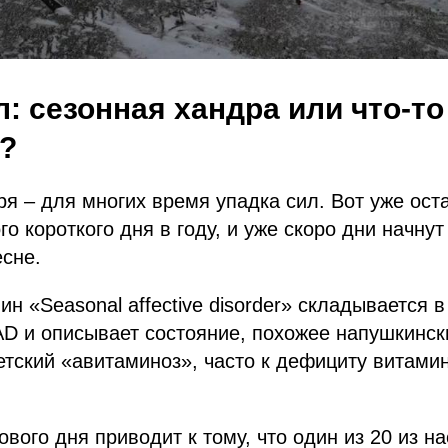
л: сезонная хандра или что-то
?
я – для многих время упадка сил. Вот уже ост
о короткого дня в году, и уже скоро дни начну
есне.
ин «Seasonal affective disorder» складывается 
D и описывает состояние, похожее напушкинск
етский «авитаминоз», часто к дефициту витам
вого дня приводит к тому, что один из 20 из на